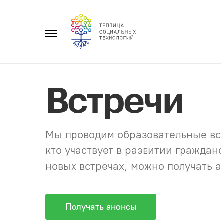
Перейти
к
Главное
содержанию
меню
Встречи
Мы проводим образовательные вст
кто участвует в развитии гражда
новых встречах, можно получать а
Получать анонсы