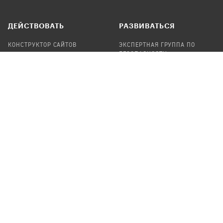
ДЕЙСТВОВАТЬ
РАЗВИВАТЬСЯ
КОНСТРУКТОР САЙТОВ
ЭКСПЕРТНАЯ ГРУППА ПО
БЕЗОПАСНОСТИ
СБОР ПОЖЕРТВОВАНИЙ
НАЙТИ IT-ВОЛОНТЕРОВ
НАЙТИ
ПРОФ.ПОДРЯДЧИКА
УЧАСТВОВАТЬ
ПРОДУКТЫ
СТАТЬ IT-ВОЛОНТЕРОМ
АУДИТЫ
ТЕПЛИЦА НА GITHUB
КАНДИНСКИЙ
ОНЛАЙН-ЛЕЙКА