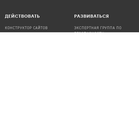
ДЕЙСТВОВАТЬ
РАЗВИВАТЬСЯ
КОНСТРУКТОР САЙТОВ
ЭКСПЕРТНАЯ ГРУППА ПО
БЕЗОПАСНОСТИ
СБОР ПОЖЕРТВОВАНИЙ
НАЙТИ IT-ВОЛОНТЕРОВ
НАЙТИ
ПРОФ.ПОДРЯДЧИКА
УЧАСТВОВАТЬ
ПРОДУКТЫ
СТАТЬ IT-ВОЛОНТЕРОМ
АУДИТЫ
ТЕПЛИЦА НА GITHUB
КАНДИНСКИЙ
ОНЛАЙН-ЛЕЙКА