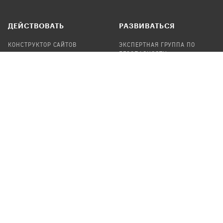
ДЕЙСТВОВАТЬ
РАЗВИВАТЬСЯ
КОНСТРУКТОР САЙТОВ
ЭКСПЕРТНАЯ ГРУППА ПО
БЕЗОПАСНОСТИ
СБОР ПОЖЕРТВОВАНИЙ
НАЙТИ IT-ВОЛОНТЕРОВ
НАЙТИ
ПРОФ.ПОДРЯДЧИКА
УЧАСТВОВАТЬ
ПРОДУКТЫ
СТАТЬ IT-ВОЛОНТЕРОМ
АУДИТЫ
ТЕПЛИЦА НА GITHUB
КАНДИНСКИЙ
ОНЛАЙН-ЛЕЙКА