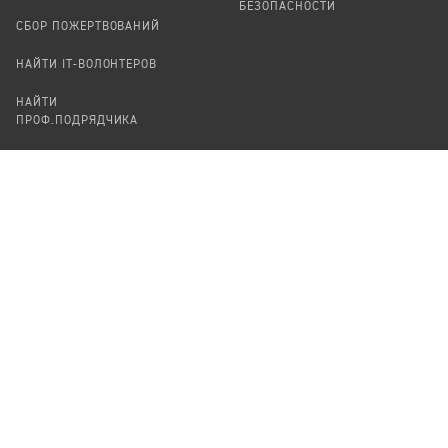
БЕЗОПАСНОСТИ
СБОР ПОЖЕРТВОВАНИЙ
НАЙТИ IT-ВОЛОНТЕРОВ
НАЙТИ
ПРОФ.ПОДРЯДЧИКА
УЧАСТВОВАТЬ
ПРОДУКТЫ
СТАТЬ IT-ВОЛОНТЕРОМ
АУДИТЫ
ТЕПЛИЦА НА GITHUB
КАНДИНСКИЙ
ОНЛАЙН-ЛЕЙКА
ПАСЕКА
TЕПЛИЦА
ФОРМАЛЬНОЕ