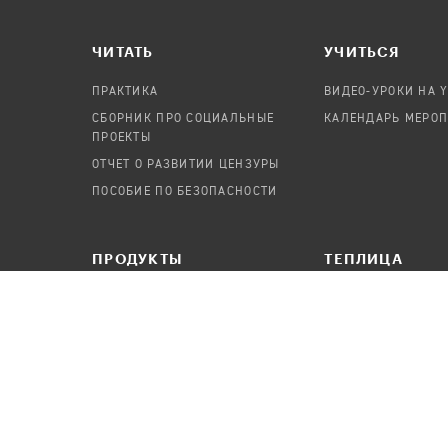
ЧИТАТЬ
УЧИТЬСЯ
ПРАКТИКА
ВИДЕО-УРОКИ НА 
СБОРНИК ПРО СОЦИАЛЬНЫЕ
КАЛЕНДАРЬ МЕРО
ПРОЕКТЫ
ОТЧЕТ О РАЗВИТИИ ЦЕНЗУРЫ
ПОСОБИЕ ПО БЕЗОПАСНОСТИ
ПРОДУКТЫ
TЕПЛИЦА
АУДИТЫ
О ПРОЕКТЕ
КАНДИНСКИЙ
КОМАНДА
ОНЛАЙН-ЛЕЙКА
ВАКАНСИИ
ПАСЕКА
ПОРТФОЛИО
ABOUT TEPLITSA