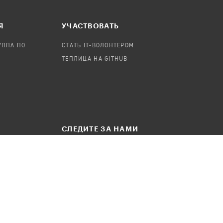
Я
УЧАСТВОВАТЬ
УППА ПО
СТАТЬ IT-ВОЛОНТЕРОМ
ТЕПЛИЦА НА GITHUB
СЛЕДИТЕ ЗА НАМИ
БЩЕНИЕ
ТЕЛЕГРАМ-КАНАЛ
FACEBOOK
INSTAGRAM
ВКОНТАКТЕ
YOUTUBE
TWITTER