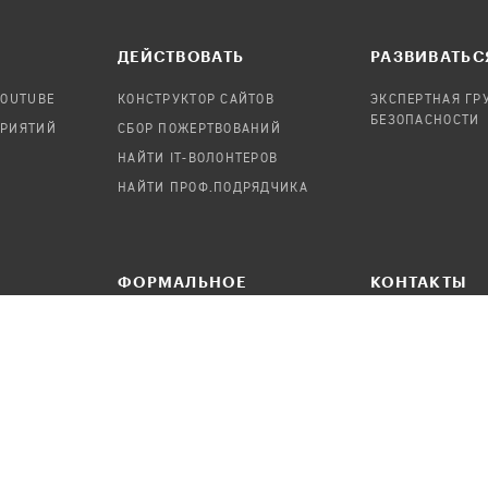
ДЕЙСТВОВАТЬ
РАЗВИВАТЬС
YOUTUBE
КОНСТРУКТОР САЙТОВ
ЭКСПЕРТНАЯ ГР
БЕЗОПАСНОСТИ
ПРИЯТИЙ
СБОР ПОЖЕРТВОВАНИЙ
НАЙТИ IT-ВОЛОНТЕРОВ
НАЙТИ ПРОФ.ПОДРЯДЧИКА
ФОРМАЛЬНОЕ
КОНТАКТЫ
ПРЕДЛОЖИТЬ НОВОСТЬ
НАПИСАТЬ СОО
УДАЛЕНИЕ ПЕРСОНАЛЬНЫХ
ДАННЫХ