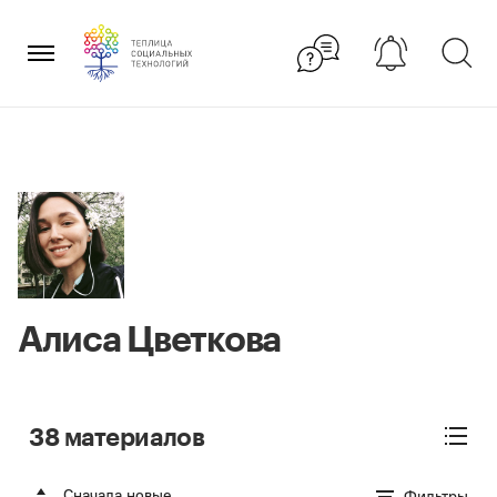
Перейти
×
к
содержанию
Алиса Цветкова
38 материалов
Сначала новые
Фильтры