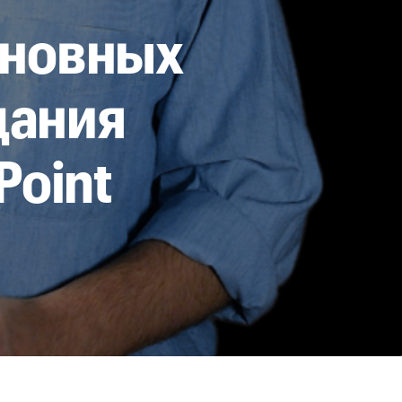
сновных
дания
Point