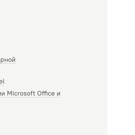
орной
el
 Microsoft Office и