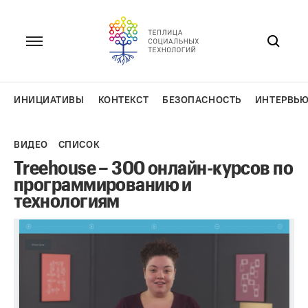
Перейти
к
содержанию
ИНИЦИАТИВЫ
КОНТЕКСТ
БЕЗОПАСНОСТЬ
ИНТЕРВЬ
ВИДЕО
СПИСОК
Treehouse – 300 онлайн-курсов по
программированию и
технологиям