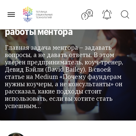
Перейти
к
содержанию
10 принципов успешной
работы ментора
Главная задача ментора – задавать
вопросы, а не давать ответы. В этом
уверен предприниматель, коуч-тренер,
Девид Бэйли (David Bailey). В своей
статье на Medium «Почему фаундерам
нужны коучеры, а не консультанты» он
рассказал, какие подходы стоит
использовать, если вы хотите стать
успешным…