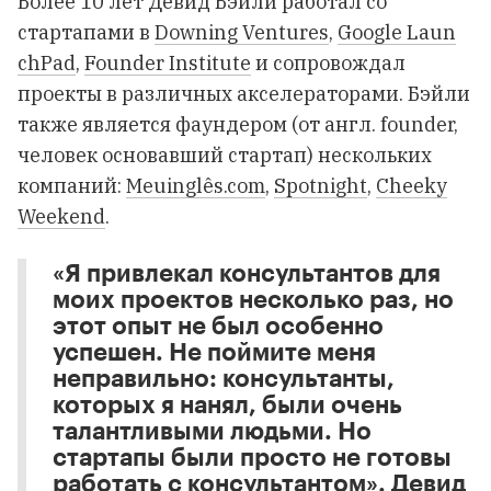
Более 10 лет Девид Бэйли работал со
стартапами в
Downing Ventures
,
Google Laun
chPad
,
Founder Institute
и сопровождал
проекты в различных акселераторами. Бэйли
также является фаундером (от англ. founder,
человек основавший стартап) нескольких
компаний:
Meuinglês.com
,
Spotnight
,
Cheeky
Weekend
.
«Я привлекал консультантов для
моих проектов несколько раз, но
этот опыт не был особенно
успешен. Не поймите меня
неправильно: консультанты,
которых я нанял, были очень
талантливыми людьми. Но
стартапы были просто не готовы
работать с консультантом». Девид