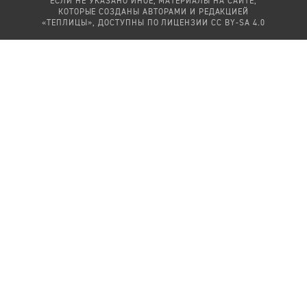
ЕСЛИ НЕ УКАЗАНО ИНОЕ, МАТЕРИАЛЫ НА САЙТЕ,
КОТОРЫЕ СОЗДАНЫ АВТОРАМИ И РЕДАКЦИЕЙ
«ТЕПЛИЦЫ», ДОСТУПНЫ ПО ЛИЦЕНЗИИ
CC BY-SA 4.0