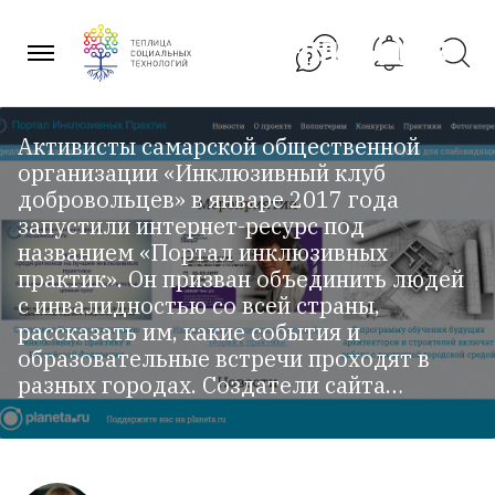
«Портал инклюзивных
Перейти
к
практик» – онлайн-площадка
содержанию
для людей с инвалидностью
Активисты самарской общественной
организации «Инклюзивный клуб
добровольцев» в январе 2017 года
запустили интернет-ресурс под
названием «Портал инклюзивных
практик». Он призван объединить людей
с инвалидностью со всей страны,
рассказать им, какие события и
образовательные встречи проходят в
разных городах. Создатели сайта…