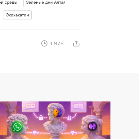
ей среды
Зеленые дни Алтая
Экохакатон
1 МИН