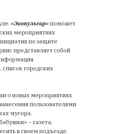
уле.
«Экопульсар»
поможет
еских мероприятиях
 инициатив по защите
рвис представляет собой
я информация
, список городских
ии о новых мероприятиях
нанесения пользователями
ках мусора.
бабушки» – газета,
сить в своем подъезде.