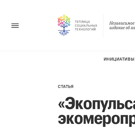
Перейти
к
содержанию
Независимое
издание об 
ИНИЦИАТИВЫ
СТАТЬЯ
«Экопульс
экомеропр