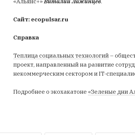
«Альянс+»
Виталий Лажинцев
.
Сайт:
ecopulsar.ru
Справка
Теплица социальных технологий
– общес
проект, направленный на развитие сотру
некоммерческим сектором и IT-специали
Подробнее о экохакатоне
«Зеленые дни А