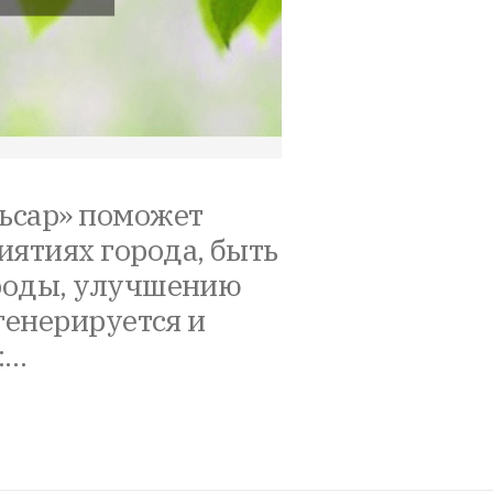
льсар» поможет
иятиях города, быть
ироды, улучшению
 генерируется и
:…