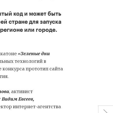
ытый код и может быть
ей стране для запуска
 регионе или городе.
акатоне
«Зеленые дни
льных технологий в
те конкурса прототип сайта
тия.
това
, активист
г
Вадим Евсеев,
ектор интернет-агентства