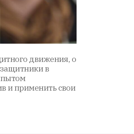
щитного движения, о
озащитники в
 опытом
в и применить свои