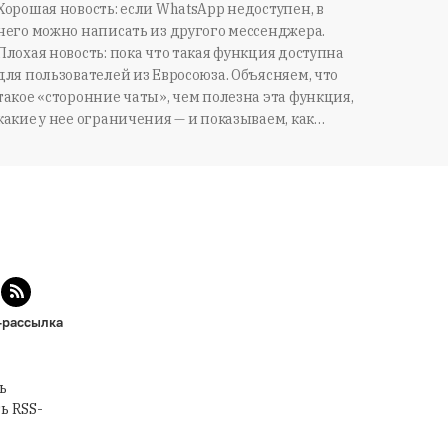
Хорошая новость: если WhatsApp недоступен, в
него можно написать из другого мессенджера.
Плохая новость: пока что такая функция доступна
для пользователей из Евросоюза. Объясняем, что
такое «сторонние чаты», чем полезна эта функция,
какие у нее ограничения — и показываем, как…
-рассылка
ь
ь RSS-