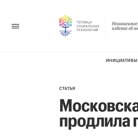
Перейти
к
содержанию
Независимое
издание об 
ИНИЦИАТИВЫ
СТАТЬЯ
Московска
продлила 