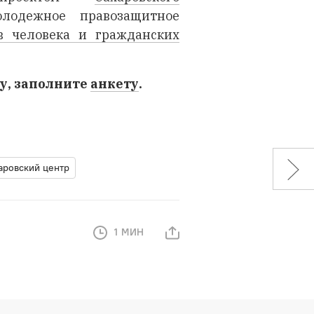
олодежное правозащитное
 человека и гражданских
ку, заполните
анкету
.
аровский центр
1 МИН