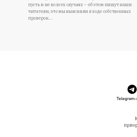
пусть и не во всех случаях — об этом пишут наши
читатели, это мы выяснили в ходе собственных
проверок.…
Telegram-
приор