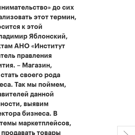
нимательство» до сих
ализовать этот термин,
осится к этой
 Владимир Яблонский,
ктам АНО «Институт
атель правления
тия. – Магазин,
стать своего рода
еса. Так мы поймем,
авителей данной
бности, выявим
ктора бизнеса. В
стемы маркетплейсов,
 продавать товары