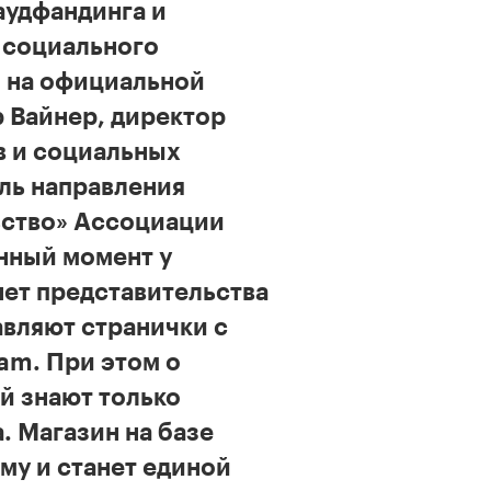
аудфандинга и
 социального
л на официальной
 Вайнер, директор
в и социальных
ль направления
ство» Ассоциации
анный момент у
ет представительства
авляют странички с
am. При этом о
й знают только
. Магазин на базе
му и станет единой