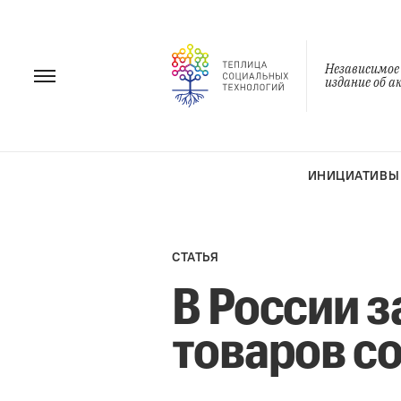
Перейти
к
содержанию
Независимое
издание об 
ИНИЦИАТИВЫ
СТАТЬЯ
В России 
товаров с