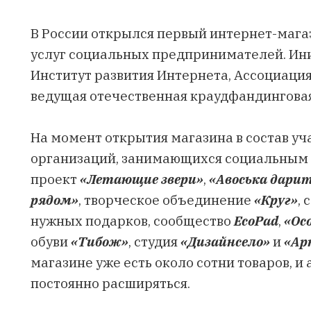
В России открылся первый интернет-мага
услуг социальных предпринимателей. Ин
Институт развития Интернета, Ассоциация
ведущая отечественная краудфандинговая
На момент открытия магазина в состав уч
организаций, занимающихся социальным
проект
«Летающие звери»
,
«Авоська дари
рядом»
, творческое объединение
«Круг»
,
нужных подарков, сообщество
EcoPad
,
«Ос
обуви
«Тибож»
, студия
«Дизайнсело»
и
«Ар
магазине уже есть около сотни товаров, и
постоянно расширяться.