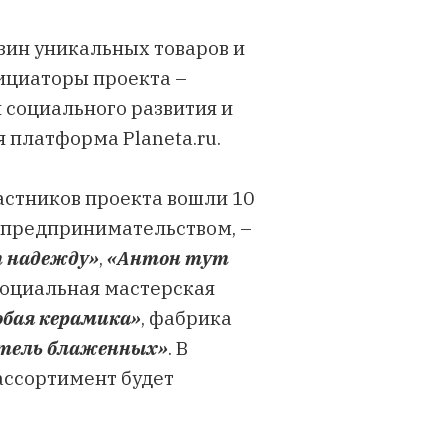
зин уникальных товаров и
ициаторы проекта –
 социального развития и
 платформа Planeta.ru.
астников проекта вошли 10
 предпринимательством, –
т надежду»
,
«Антон тут
 социальная мастерская
обая керамика»
, фабрика
тель блаженных»
. В
 ассортимент будет