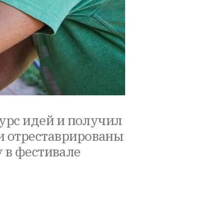
курс идей и получил
и отреставрированы
у в фестивале