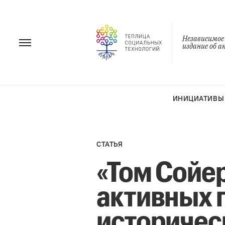
Перейти
к
содержанию
Независимое
издание об 
ИНИЦИАТИВЫ
СТАТЬЯ
«Том Сойе
активных 
историчес