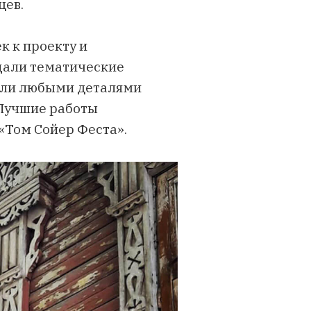
цев.
к к проекту и
щали тематические
или любыми деталями
 Лучшие работы
«Том Сойер Феста».