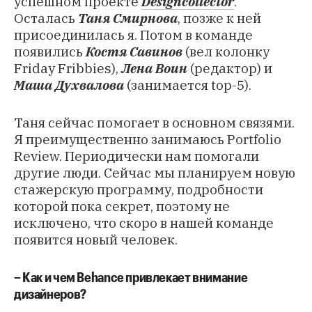
успешном проекте
Designcollector
.
Осталась
Таня Смирнова
, позже к ней
присоединилась я. Потом в команде
появились
Костя Савинов
(вел колонку
Friday Fribbies),
Лена Воин
(редактор) и
Маша Духвалова
(занимается top-5).
Таня сейчас помогает в основном связями.
Я преимущественно занимаюсь Portfolio
Review. Периодически нам помогали
другие люди. Сейчас мы планируем новую
стажерскую программу, подробности
которой пока секрет, поэтому не
исключено, что скоро в нашей команде
появится новый человек.
– Как и чем Behance привлекает внимание
дизайнеров?