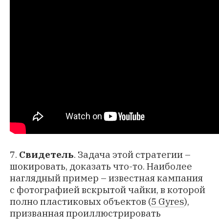
7.
Свидетель
. Задача этой стратегии –
шокировать, доказать что-то. Наиболее
наглядный пример – известная кампания
с фотографией вскрытой чайки, в которой
полно пластиковых объектов (
5 Gyres
),
призванная проиллюстрировать