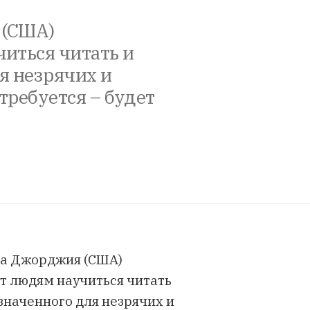
 (США)
иться читать и
я незрячих и
требуется – будет
та Джорджия (США)
т людям научиться читать
значенного для незрячих и