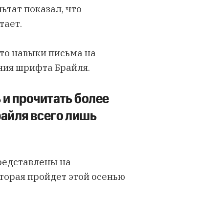
ьтат показал, что
тает.
то навыки письма на
ния шрифта Брайля.
 и прочитать более
райля всего лишь
редставлены на
торая пройдет этой осенью