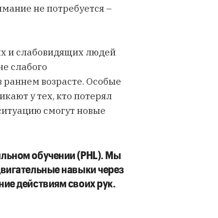
имание не потребуется –
ых и слабовидящих людей
не слабого
в раннем возрасте.
Особые
кают у тех, кто потерял
 ситуацию смогут новые
ильном обучении (PHL). Мы
двигательные навыки через
ние действиям своих рук.