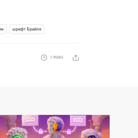
ие
шрифт Брайля
1 МИН