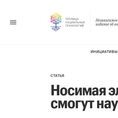
Перейти
к
содержанию
Независимое
издание об 
ИНИЦИАТИВЫ
СТАТЬЯ
Носимая э
смогут на