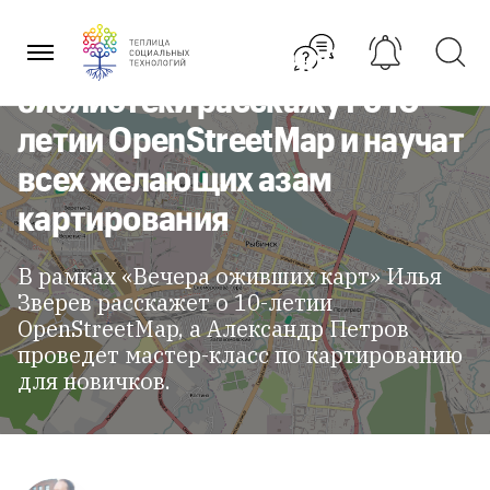
Перейти
карт» в атмосфере
к
содержанию
Центральной научной
библиотеки расскажут о 10-
летии OpenStreetMap и научат
всех желающих азам
картирования
В рамках «Вечера оживших карт» Илья
Зверев расскажет о 10-летии
OpenStreetMap, а Александр Петров
проведет мастер-класс по картированию
для новичков.