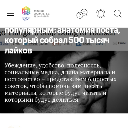
Перейти
к
содержанию
Что делает контент
популярным: анатомия поста,
который собрал 500 тысяч
лайков
Убеждение, удобство, полезность,
социальные медиа, длина материала и
постоянство – представляем 6 простых
советов, чтобы помочь вам писать
материалы, которые будут читать и
которыми будут делиться.