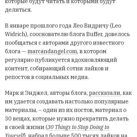
которые будут читать и которыми будут
делиться.
В январе прошлого года Лео Видричу (Leo
Widrich), сооснователю блога Buffer, довелось
пообщаться с авторами другого известного
блога —
marcandangel.com
, в котором
регулярно публикуется вдохновляющий
контент, собирающий сотни лайков и
репостов в социальных медиа.
Марк и Энджел, авторы блога,
рассказали
, как
им удается создавать настолько популярные
материалы, – один из их постов, материал о
30 вещах, которые нужно прекратить делать
в своей жизни (
30 Things to Stop Doing to
Yourself
), набрал больше 500 тысяч лайков на