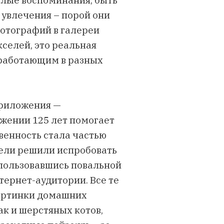
плые воспоминания, быть
увлечения – порой они
фотографий в галереи
кселей, это реальная
работающим в разных
приложения —
яжении 125 лет помогает
венность стала частью
тели решили испробовать
спользовавшись повальной
ернет-аудитории. Все те
картинки домашних
к и шерстяных котов,