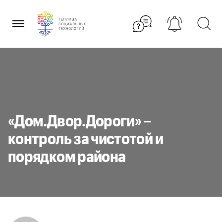
Перейти
к
содержанию
«Дом.Двор.Дороги» –
контроль за чистотой и
порядком района