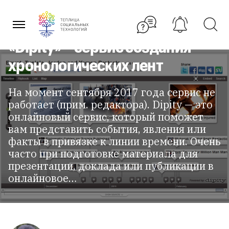
Перейти
к
содержанию
«Dipity» – сервис создания
хронологических лент
На момент сентября 2017 года сервис не
работает (прим. редактора). Dipity — это
онлайновый сервис, который поможет
вам представить события, явления или
факты в привязке к линии времени. Очень
часто при подготовке материала для
презентации, доклада или публикации в
онлайновое…