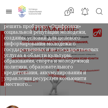
Перейти
Отражение
к
содержанию
Автор идеи: Андрей Лысенков Я хочу
решить проблему: «Оцифровки»
социальной репутации молодежи,
создания условий для целевого
информирования молодежи о
государственных и не государственных
услугах в области культуры,
образования, спорта и молодежной
политики, образовательного
кредитования, аккумулирования и
управления ресурсами комьюнити
(местного…