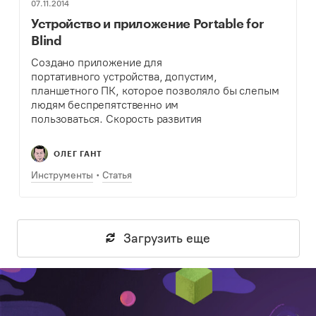
07.11.2014
Устройство и приложение Portable for
Blind
Создано приложение для
портативного устройства, допустим,
планшетного ПК, которое позволяло бы слепым
людям беспрепятственно им
пользоваться. Скорость развития
портативных сенсорных устройств такова,
что многие перестают пользоваться обычными
ОЛЕГ ГАНТ
компьютерами. Слабовидящие люди также не
должны быть исключением, которым
Инструменты
Статья
недоступны современные технологии. Мы
знаем, что слабовидящие могут пользоваться
автоматической строкой Брайля,
пользоваться клавиатурой. Почему бы…
Загрузить еще