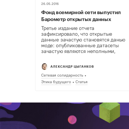
26.05.2016
Фонд всемирной сети выпустил
Барометр открытых данных
Третье издание отчета
зафиксировало, что открытые
данные зачастую становятся данью
моде: опубликованные датасеты
зачастую являются неполными,
закрытыми для свободного
использования и увеличивают
АЛЕКСАНДР ЦЫГАНКОВ
неравенство между странами.
Сетевая солидарность
Этика будущего
Статья