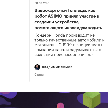
08.02.2018
Видеокарточки Теплицы: как
робот ASIMO принял участие в
создании устройства,
помогающего инвалидам ходить
Концерн Honda производит не
только качественные автомобили и
мотоциклы. С 1999 г. специалисты
компании начали задумываться о
создании приспособления для
ходьбы для малоподвижных групп
граждан. Несколько лет работы
ВЛАДИМИР ЛОМОВ
привели к созданию Honda Walking
Assist.
Статья