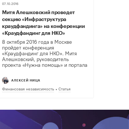
07.10.2016
Митя Алешковский проведет
секцию «Инфраструктура
краудфандинга» на конференции
«Краудфандинг для НКО»
8 октября 2016 года в Москве
пройдет конференция
«Краудфандинг для НКО». Митя
Алешковский, руководитель
проекта «Нужна помощь» и портала
«Такие дела», выступит
модератором секции
АЛЕКСЕЙ НИЦА
«Инфраструктура краудфандинга».
На ней участники обсудят, что
Финансовая независимость
Статья
делает одни краудфандинговые
кампании успешными, а другие нет.