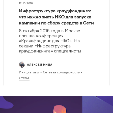
12.10.2016
Инфраструктура краудфандинга:
что нужно знать НКО для запуска
кампании по сбору средств в Сети
8 октября 2016 года в Москве
прошла конференция
«Краудфандинг для НКО». На
секции «Инфраструктура
краудфандинга» специалисты
разных областей обсудили вопросы
проведения кампаний по сбору
АЛЕКСЕЙ НИЦА
средств в Сети. В общей дискуссии
спикеры рассказали о подготовке,
Инициативы
Сетевая солидарность
запуске и ведении
Статья
краудфандинговой кампании.
Рассказали…