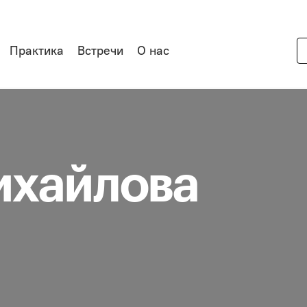
Практика
Встречи
О нас
ихайлова