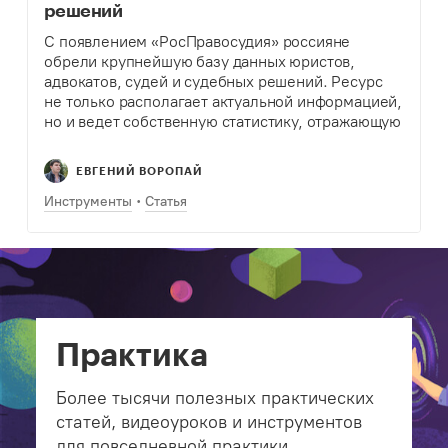
решений
С появлением «РосПравосудия» россияне
обрели крупнейшую базу данных юристов,
адвокатов, судей и судебных решений. Ресурс
не только располагает актуальной информацией,
но и ведет собственную статистику, отражающую
ситуацию внутри судебной системы.
Функционал: Крупнейший в России каталог
ЕВГЕНИЙ ВОРОПАЙ
юристов, адвокатов, судей (35+ тысяч…
Инструменты
Статья
Практика
Более тысячи полезных практических
статей, видеоуроков и инструментов
для повседневной практики