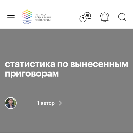
Перейти
×
к
содержанию
статистика по вынесенным
приговорам
1 автор