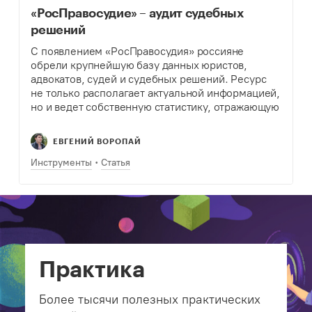
«РосПравосудие» – аудит судебных
решений
С появлением «РосПравосудия» россияне
обрели крупнейшую базу данных юристов,
адвокатов, судей и судебных решений. Ресурс
не только располагает актуальной информацией,
но и ведет собственную статистику, отражающую
ситуацию внутри судебной системы.
Функционал: Крупнейший в России каталог
ЕВГЕНИЙ ВОРОПАЙ
юристов, адвокатов, судей (35+ тысяч…
Инструменты
Статья
Практика
Более тысячи полезных практических