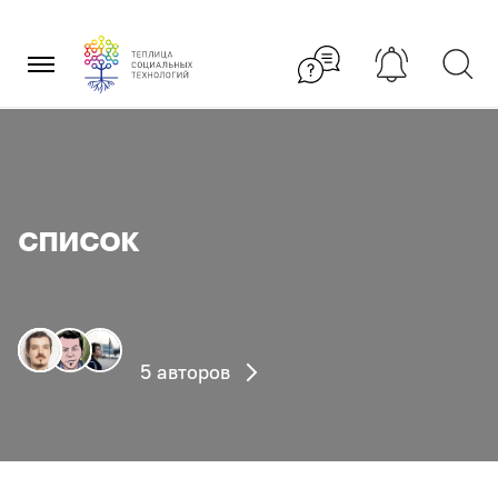
Перейти
×
к
содержанию
список
5 авторов