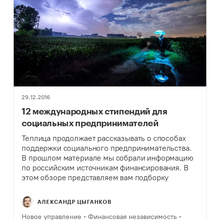
29.12.2016
12 международных стипендий для
социальных предпринимателей
Теплица продолжает рассказывать о способах
поддержки социального предпринимательства.
В прошлом материале мы собрали информацию
по российским источникам финансирования. В
этом обзоре представляем вам подборку
международных стипендий, которые дают
социальным предпринимателям возможность
АЛЕКСАНДР ЦЫГАНКОВ
получать важный опыт и начальное
финансирование для своих проектов.
Новое управление
Финансовая независимость