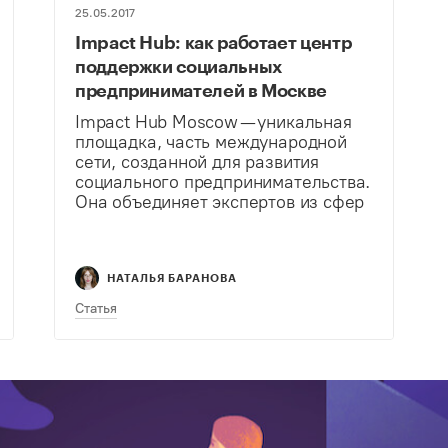
25.05.2017
Impact Hub: как работает центр
поддержки социальных
предпринимателей в Москве
Impact Hub Moscow — уникальная
площадка, часть международной
сети, созданной для развития
социального предпринимательства.
Она объединяет экспертов из сфер
бизнеса, некоммерческих
организаций, it-технологий. На
площадке можно провесть
тренинги, семинары,
НАТАЛЬЯ БАРАНОВА
благотворительные мероприятия и
Статья
даже отпраздновать день рождения
организации.