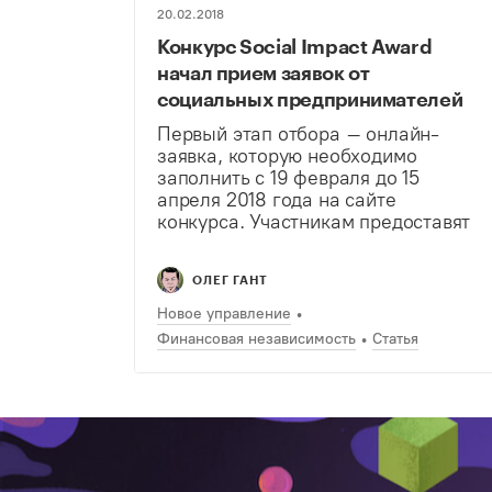
20.02.2018
Конкурс Social Impact Award
начал прием заявок от
социальных предпринимателей
Первый этап отбора – онлайн-
заявка, которую необходимо
заполнить с 19 февраля до 15
апреля 2018 года на сайте
конкурса. Участникам предоставят
доступ к образовательным
материалам, которые помогут
ОЛЕГ ГАНТ
сформулировать идеи проекта и
корректно заполнить заявку. При
Новое управление
заполнении заявки до 25 марта
Финансовая независимость
Статья
участники получат…