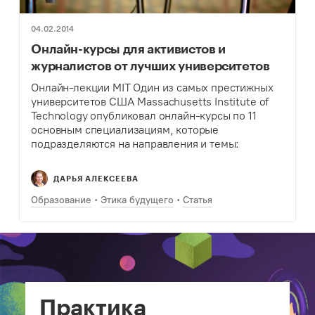
04.02.2014
Онлайн-курсы для активистов и
журналистов от лучших университетов
Онлайн-лекции MIT Один из самых престижных
университетов США Massachusetts Institute of
Technology опубликовал онлайн-курсы по 11
основным специализациям, которые
подразделяются на направления и темы:
Урбанистика: лекции по транспортному,
городскому планированию; Устойчивому
ДАРЬЯ АЛЕКСЕЕВА
экономическому развитию; Истории развития
Нью-Йорка; и практический Разбор последствий
Образование
Этика будущего
Статья
после…
Практика