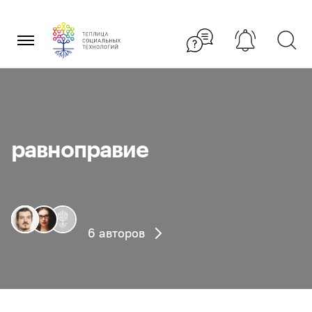
Перейти
×
к
содержанию
равноправие
6 авторов