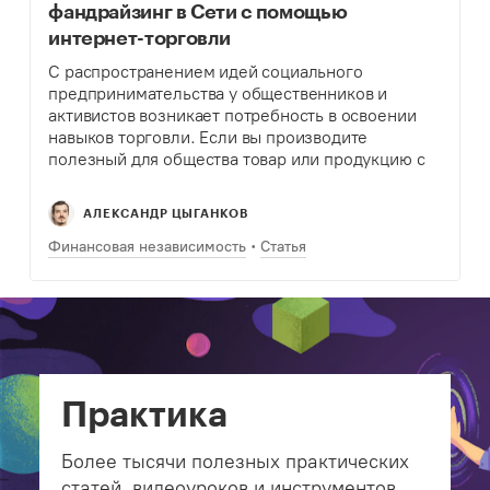
фандрайзинг в Сети с помощью
интернет-торговли
С распространением идей социального
предпринимательства у общественников и
активистов возникает потребность в освоении
навыков торговли. Если вы производите
полезный для общества товар или продукцию с
символикой вашей компании, вам понадобится
инструмент для реализации. Вырученные
АЛЕКСАНДР ЦЫГАНКОВ
средства позволят вашему проекту развиваться
активнее.…
Финансовая независимость
Статья
Практика
Более тысячи полезных практических
статей, видеоуроков и инструментов