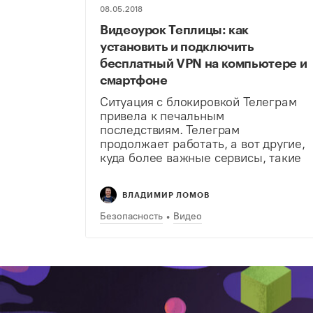
08.05.2018
Видеоурок Теплицы: как
установить и подключить
бесплатный VPN на компьютере и
смартфоне
Ситуация с блокировкой Телеграм
привела к печальным
последствиям. Телеграм
продолжает работать, а вот другие,
куда более важные сервисы, такие
как Google, YouTube, Slack или
Gmail, работают со сбоями или не
ВЛАДИМИР ЛОМОВ
работают вовсе. В ситуации, когда
государство не замечает, что
Безопасность
Видео
происходит,…