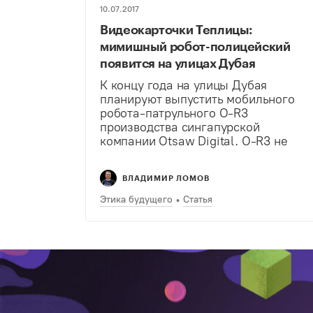
10.07.2017
Видеокарточки Теплицы:
мимишный робот-полицейский
появится на улицах Дубая
К концу года на улицы Дубая
планируют выпустить мобильного
робота-патрульного O-R3
производства сингапурской
компании Otsaw Digital. O-R3 не
умеет стрелять, задерживать
преступников и брать взятки, но
ВЛАДИМИР ЛОМОВ
очень хорошо умеет следить за
ситуацией. Из снаряжения:
Этика будущего
Статья
обычная и термальная камера,
лазерный сканер,…