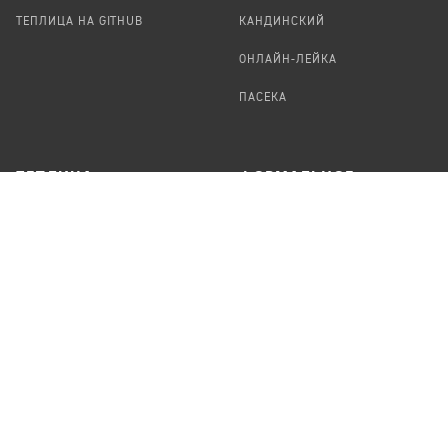
ТЕПЛИЦА НА GITHUB
КАНДИНСКИЙ
ОНЛАЙН-ЛЕЙКА
ПАСЕКА
TЕПЛИЦА
ФОРМАЛЬНОЕ
О ПРОЕКТЕ
ПРЕДЛОЖИТЬ НОВОСТЬ
КОМАНДА
УДАЛЕНИЕ
ПЕРСОНАЛЬНЫХ ДАННЫХ
ВАКАНСИИ
ПОРТФОЛИО
ABOUT TEPLITSA