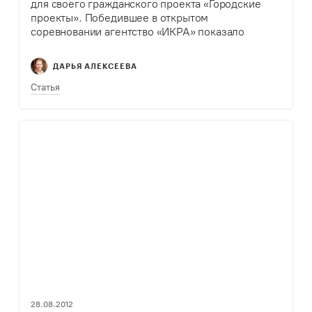
для своего гражданского проекта «Городские
проекты». Победившее в открытом
соревновании агентство «ИКРА» показало
будущий дизайн. Всем, кто сейчас занимается
собственным сайтом будет интересно почитать…
ДАРЬЯ АЛЕКСЕЕВА
Статья
28.08.2012