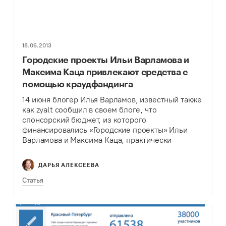
18.06.2013
Городские проекты Ильи Варламова и
Максима Каца привлекают средства с
помощью краудфандинга
14 июня блогер Илья Варламов, известный также
как zyalt сообщил в своем блоге, что
спонсорский бюджет, из которого
финансировались «Городские проекты» Ильи
Варламова и Максима Каца, практически
исчерпан и для дальнейшей реализации их
программ требуется поддержка горожан.
ДАРЬЯ АЛЕКСЕЕВА
Нейтральные фонды немногочисленны, и
претендентов…
Статья