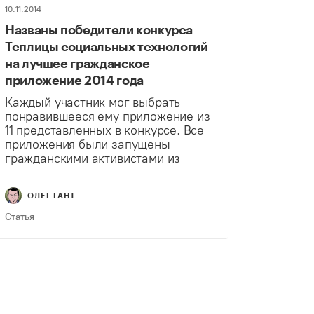
10.11.2014
Названы победители конкурса
Теплицы социальных технологий
на лучшее гражданское
приложение 2014 года
Каждый участник мог выбрать
понравившееся ему приложение из
11 представленных в конкурсе. Все
приложения были запущены
гражданскими активистами из
различных регионов России.
Главное, что объединяет
ОЛЕГ ГАНТ
приложения, участвовавшие в
конкурсе, – они делают жизнь
Статья
людей проще и лучше.