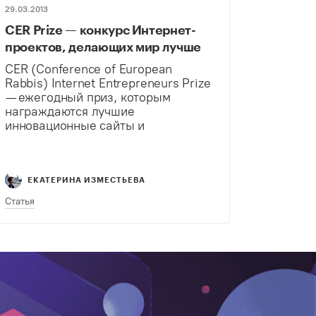
29.03.2013
CER Prize — конкурс Интернет-
проектов, делающих мир лучше
CER (Conference of European
Rabbis) Internet Entrepreneurs Prize
— ежегодный приз, которым
награждаются лучшие
инновационные сайты и
приложения. Если вы разработали
приложение, которое может
изменить мир, веб-сайт, который
вылечит планету, или сервис,
ЕКАТЕРИНА ИЗМЕСТЬЕВА
улучшающий жизнь людей, то у вас
Статья
есть шанс…