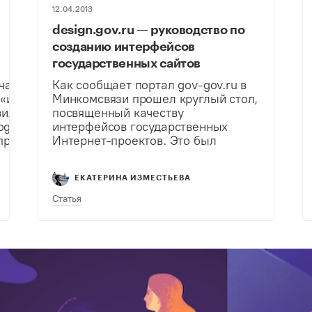
12.04.2013
design.gov.ru — руководство по
созданию интерфейсов
государственных сайтов
ается лучшим в мире веб-
Как сообщает портал gov-gov.ru в
«интернет-Оскаром», а ее
Минкомсвязи прошел круглый стол,
ились такие ресурсы,
посвященный качеству
ogle, BBC, CNN, Wikipedia и YouTube.
интерфейсов государственных
роекты, победившие в этом году.
Интернет-проектов. Это был
бедил Change.org – сайт, на
странный круглый стол, поскольку
Change.org получил…
по его итогам участники
ЕКАТЕРИНА ИЗМЕСТЬЕВА
написали открытый план и теперь
совершенно открыто его
Статья
исполняют. Такими темпами скоро у
нас действительно
будет государственный гайд по
проектированию дизайна…