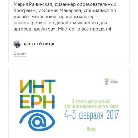
Мария Рачинская, дизайнер образовательных
программ, и Ксения Макарова, специалист по
дизайн-мышлению, провели мастер-
класс «Тренинг по дизайн-мышлению для
авторов проектов». Мастер-класс прошел 4
февраля 2017 года в Москве на мастерской
Интерн@, где участники работали над IT-
АЛЕКСЕЙ НИЦА
проектами для решения проблем социальной
адаптации выпускников детских домов. Для того
Статья
чтобы…