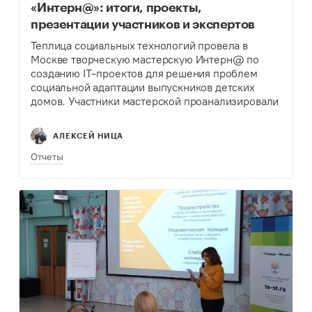
«Интерн@»: итоги, проекты,
презентации участников и экспертов
Теплица социальных технологий провела в
Москве творческую мастерскую Интерн@ по
созданию IT-проектов для решения проблем
социальной адаптации выпускников детских
домов. Участники мастерской проанализировали
проблемы, с которыми сталкиваются молодые
люди в самостоятельной жизни, и разработали
АЛЕКСЕЙ НИЦА
прототипы решений с помощью интернет-
технологий.
Отчеты