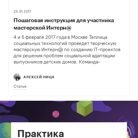
25.01.2017
Пошаговая инструкция для участника
мастерской Интерн@
4 и 5 февраля 2017 года в Москве Теплица
социальных технологий проведет творческую
мастерскую Интерн@ по созданию IT-проектов
для решения проблем социальной адаптации
выпускников детских домов. Команда-
победитель получит финансирование в 70 тыс.
рублей на доработку своего проекта. Мы
АЛЕКСЕЙ НИЦА
приглашаем стать авторами проектов
сотрудников…
Статья
Практика