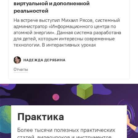
виртуальной и дополненной
реальностей
На встрече выступил Михаил Рясов, системный
администратор «Информационного центра по
атомной энергии». Данная система разработана
для детей, которым интересны современные
технологии. В интерактивных уроках
затрагиваются самые наукоемкие области
атомной отрасли, такие как атомная энергетика,
НАДЕЖДА ДЕРЯБИНА
развитие атомного ледокольного флота и
атомных…
Отчеты
Практика
Более тысячи полезных практических
статей, видеоуроков и инструментов