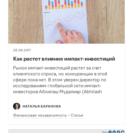
28.09.2017
Как растет влияние импакт-инвестиций
Рынок импакт-инвестиций растет за счет
клиентского спроса, но конкуренции в этой
сфере пока нет. В этом уверен директор по
исследованиям глобальной сети импакт-
инвесторов Абхилаш Мудалиар (Abhilash
Mudaliar). В интервью интернет-ресурсу
Justmeans.com эксперт рассказал о тенденциях
НАТАЛЬЯ БАРАНОВА
в импакт-инвестировании. Замредактора
Теплицы Наталья…
Финансовая независимость
Статья