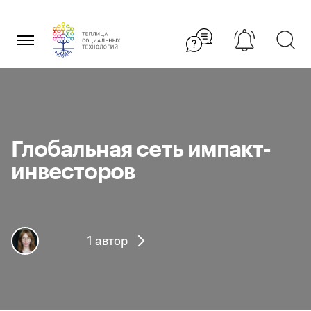
Перейти
×
к
содержанию
Глобальная сеть импакт-
инвесторов
1 автор