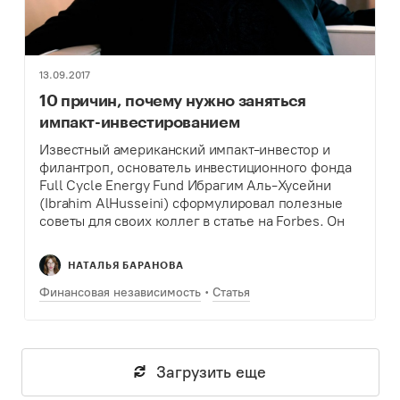
13.09.2017
10 причин, почему нужно заняться
импакт-инвестированием
Известный американский импакт-инвестор и
филантроп, основатель инвестиционного фонда
Full Cycle Energy Fund Ибрагим Аль-Хусейни
(Ibrahim AlHusseini) сформулировал полезные
советы для своих коллег в статье на Forbes. Он
объяснил, как импакт-инвестирование стало
популярным и перспективным направлением и
НАТАЛЬЯ БАРАНОВА
почему им непременно нужно…
Финансовая независимость
Статья
Загрузить еще