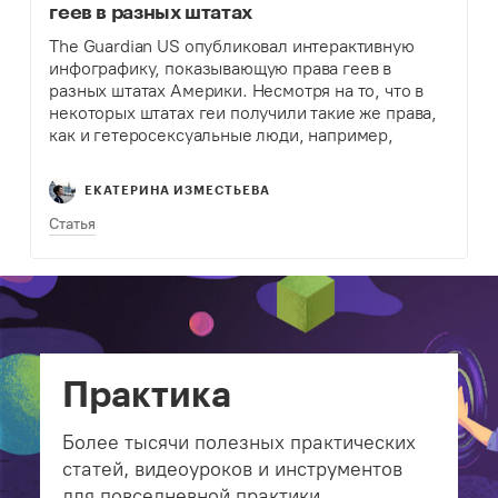
геев в разных штатах
The Guardian US опубликовал интерактивную
инфографику, показывающую права геев в
разных штатах Америки. Несмотря на то, что в
некоторых штатах геи получили такие же права,
как и гетеросексуальные люди, например,
вступать в брак, усыновлять детей и т.д., в
других они, по-прежнему,…
ЕКАТЕРИНА ИЗМЕСТЬЕВА
Статья
Практика
Более тысячи полезных практических
статей, видеоуроков и инструментов
для повседневной практики