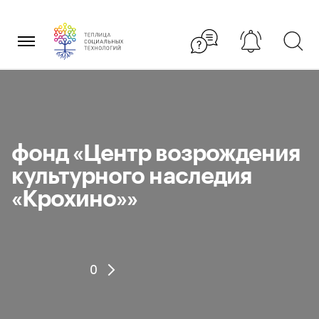
Перейти
×
к
содержанию
фонд «Центр возрождения
культурного наследия
«Крохино»»
0