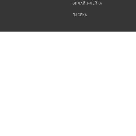
ОНЛАЙН-ЛЕЙКА
ПАСЕКА
TЕПЛИЦА
ФОРМАЛЬНОЕ
О ПРОЕКТЕ
ПРЕДЛОЖИТЬ НОВОСТЬ
КОМАНДА
УДАЛЕНИЕ
ПЕРСОНАЛЬНЫХ ДАННЫХ
ВАКАНСИИ
ПОРТФОЛИО
ABOUT TEPLITSA