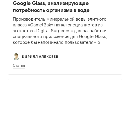
Google Glass, анализирующее
потребность организма в воде
Производитель минеральной воды элитного
класса «CamelBak» нанял специалистов из
агентства «Digital Surgeons» для разработки
специального приложения для Google Glass,
которое бы напоминало пользователям о
необходимости пить воду. Частота напоминаний
зависит от погодных условий и активности
КИРИЛЛ АЛЕКСЕЕВ
пользователя – двух главных факторов,
учитываемых…
Статья