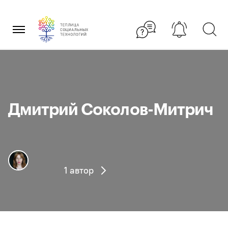
Перейти
×
к
содержанию
Дмитрий Соколов-Митрич
1 автор