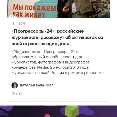
16.11.2016
«Прогрессоры-24»: российские
журналисты расскажут об активистах со
всей страны за один день
«Медиаполигон: Прогрессоры-24» –
образовательный онлайн-проект для
журналистов, фотографов и видеографов
команды Les.Media. 25 ноября 2016 года
журналисты со всей России в режиме реального
времени будут транслировать новости и
репортажи из жизни людей, которые делают мир
НАТАЛЬЯ БАРАНОВА
вокруг себя лучше. Интернет-проект Les.Media…
Статья