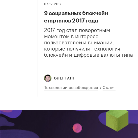
07.12.2017
9 социальных блокчейн
стартапов 2017 года
2017 год стал поворотным
моментом в интересе
пользователей и внимании,
которые получили технология
блокчейн и цифровые валюты типа
биткоин. Технология блокчейн
открывает новые возможности и
способы облегчить жизнь людей.
Только в 2016 году в эту технологию
ОЛЕГ ГАНТ
и стартапы, с ней…
Технологии освобождения
Статья