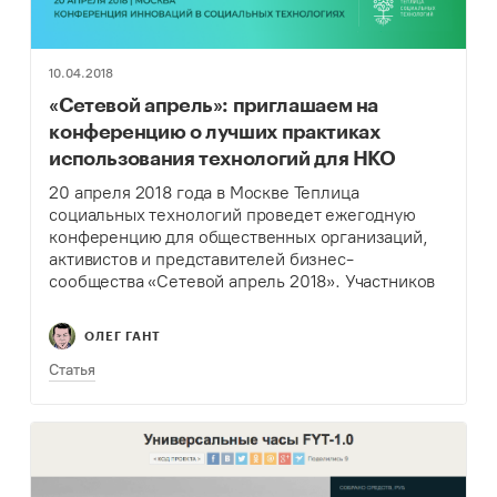
10.04.2018
«Сетевой апрель»: приглашаем на
конференцию о лучших практиках
использования технологий для НКО
20 апреля 2018 года в Москве Теплица
социальных технологий проведет ежегодную
конференцию для общественных организаций,
активистов и представителей бизнес-
сообщества «Сетевой апрель 2018». Участников
ждут 8 тематических блоков о технологиях и их
применении в некоммерческом секторе и
ОЛЕГ ГАНТ
общественных проектах. Руководители НКО,
активисты,…
Статья